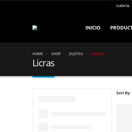
MARCA DE CAMPEONES ..!!
CUENTA
INICIO
PRODUC
HOME
SHOP
JIUJITSU
LICRAS
Licras
Sort By: