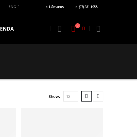
ENG
Llámanos
(07) 281-1058
0
IENDA
Show: