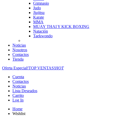
Gimnasio
Judo
Jiujitsu
Karate
MMA
MUAY THAI Y KICK BOXING
Natación
Taekwondo
Noticias
Nosotros
Contactos
Tienda
Oferta Especial!
TOP VENTAS!
HOT
Cuenta
Contactos
Noticias
Lista Deseados
Carrito
Log In
Home
Wishlist