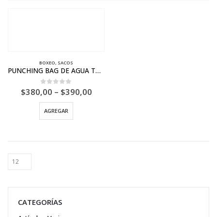
BOXEO
,
SACOS
PUNCHING BAG DE AGUA TAILISI
$
380,00
–
$
390,00
0
out of 5
AGREGAR
CATEGORÍAS