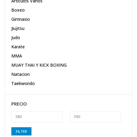
Artículos Varios
Boxeo
Gimnasio
Jiujitsu
Judo
Karate
MMA
MUAY THAI Y KICK BOXING
Natacion
Taekwondo
PRECIO
Min
Max
FILTER
price
price