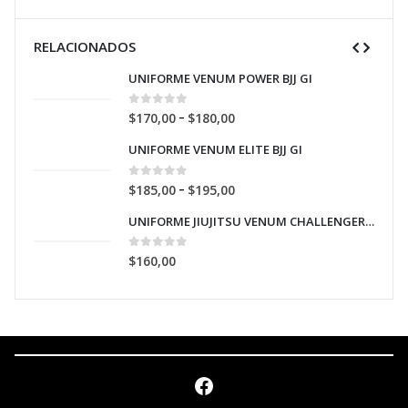
RELACIONADOS
UNIFORME VENUM POWER BJJ GI
0
out of 5
–
$
170,00
$
180,00
UNIFORME VENUM ELITE BJJ GI
0
out of 5
–
$
185,00
$
195,00
UNIFORME JIUJITSU VENUM CHALLENGER 2.0 COLOR ROSADO.
UNIFORME JIUJITSU VENUM CHALLENGER 2.0 COLOR ROSADO.
0
out of 5
$
160,00
Facebook