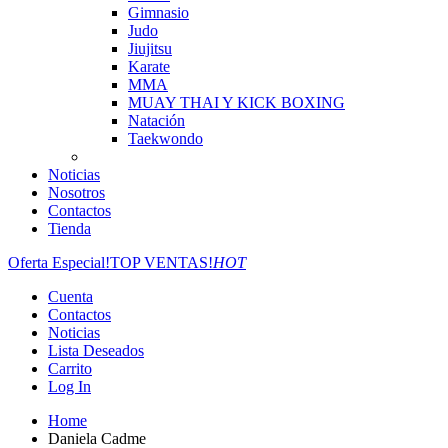
Gimnasio
Judo
Jiujitsu
Karate
MMA
MUAY THAI Y KICK BOXING
Natación
Taekwondo
Noticias
Nosotros
Contactos
Tienda
Oferta Especial!
TOP VENTAS!
HOT
Cuenta
Contactos
Noticias
Lista Deseados
Carrito
Log In
Home
Daniela Cadme