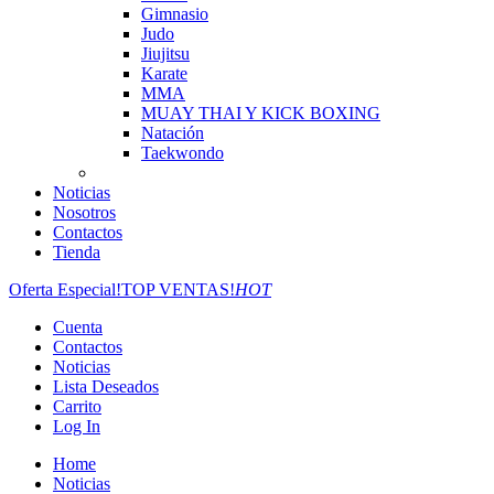
Gimnasio
Judo
Jiujitsu
Karate
MMA
MUAY THAI Y KICK BOXING
Natación
Taekwondo
Noticias
Nosotros
Contactos
Tienda
Oferta Especial!
TOP VENTAS!
HOT
Cuenta
Contactos
Noticias
Lista Deseados
Carrito
Log In
Home
Noticias