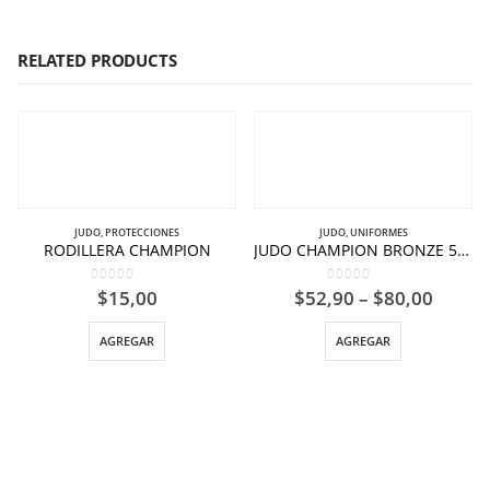
RELATED PRODUCTS
JUDO
,
PROTECCIONES
JUDO
,
UNIFORMES
RODILLERA CHAMPION
JUDO CHAMPION BRONZE 550G
0
out of 5
0
out of 5
$
15,00
$
52,90
–
$
80,00
AGREGAR
AGREGAR