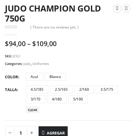
JUDO CHAMPION GOLD
750G
( There are no reviews yet. )
0
out of 5
$
94,00
–
$
109,00
SKU:
JCG1
Categories:
Judo
,
Uniformes
COLOR
Azul
Blanco
TALLA
4.5/185
2.5/165
2/160
3.5/175
3/170
4/180
5/190
CLEAR
AGREGAR