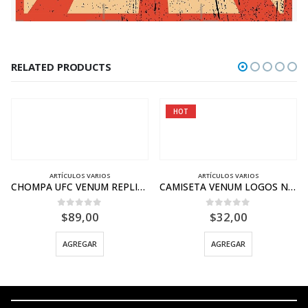
RELATED PRODUCTS
HOT
HOT
ARTÍCULOS VARIOS
ARTÍCULOS VARIOS
CHOMPA UFC VENUM REPLICA CON CAPUCHA
CAMISETA VENUM LOGOS NEGRO BLANCO
$
89,00
$
32,00
0
out of 5
0
out of 5
AGREGAR
AGREGAR
A