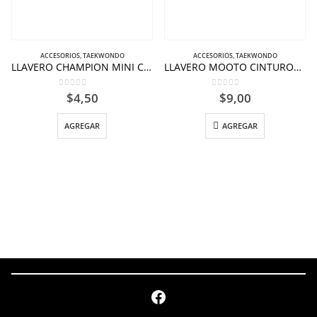
ACCESORIOS
,
TAEKWONDO
ACCESORIOS
,
TAEKWONDO
LLAVERO CHAMPION MINI CABEZAL
LLAVERO MOOTO CINTURON NEGRO KUKKIWON
0
out of 5
0
out of 5
$
4,50
$
9,00
AGREGAR
AGREGAR
Facebook