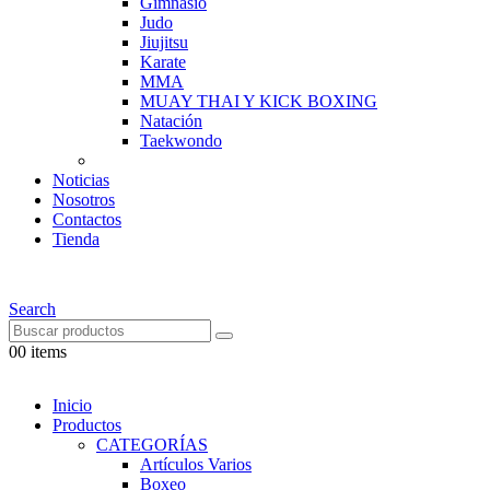
Gimnasio
Judo
Jiujitsu
Karate
MMA
MUAY THAI Y KICK BOXING
Natación
Taekwondo
Noticias
Nosotros
Contactos
Tienda
Search
0
0 items
Inicio
Productos
CATEGORÍAS
Artículos Varios
Boxeo