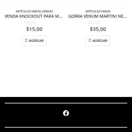
ARTÍCULOS VARIOS
,
VENDAS
ARTÍCULOS VARIOS
VENDA KNOCKOUT PARA MUÑECA COLOR NEGRO-ROJO
GORRA VENUM MARTINI NEGRO AMARILLO
0
out of 5
0
out of 5
$
15,00
$
35,00
AGREGAR
AGREGAR
Facebook