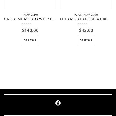
TAEKWONDO
PETOS
,
TAEKWONDO
UNIFORME MOOTO WT EXTERA S5.
PETO MOOTO PRIDE WT REVERSIBLE ROJO-AZUL.
0
out of 5
0
out of 5
$
140,00
$
43,00
AGREGAR
AGREGAR
Facebook