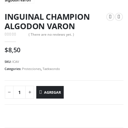
INGUINAL CHAMPION
ALGODON VARON
( There are no reviews yet. )
0
out of 5
$
8,50
SKU:
ICAV
Categories:
Protecciones
,
Taekwondo
AGREGAR