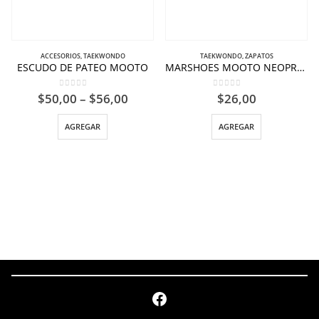
ACCESORIOS
,
TAEKWONDO
TAEKWONDO
,
ZAPATOS
ESCUDO DE PATEO MOOTO
MARSHOES MOOTO NEOPRENO
0
out of 5
0
out of 5
$
50,00
–
$
56,00
$
26,00
AGREGAR
AGREGAR
Facebook