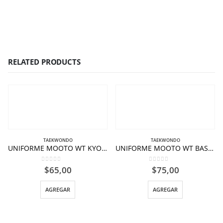
RELATED PRODUCTS
TAEKWONDO
TAEKWONDO
UNIFORME MOOTO WT KYORUGI FIGHTER 1/150 – 2/160 – 3/170 – 4/180 – 5/190.
UNIFORME MOOTO WT BASIC4 .1/150 – 2/160 – 3/170 – 4/180 – 5/190
0
out of 5
0
out of 5
$
65,00
$
75,00
AGREGAR
AGREGAR