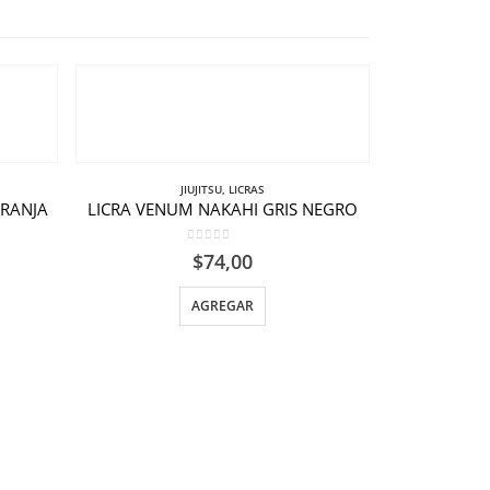
JIUJITSU
,
LICRAS
ARANJA
LICRA VENUM NAKAHI GRIS NEGRO
0
out of 5
$
74,00
AGREGAR
JI
UNIFORME 
$
17