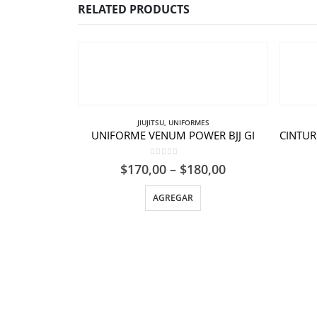
RELATED PRODUCTS
JIUJITSU
,
UNIFORMES
UNIFORME VENUM POWER BJJ GI
0
out of 5
$
170,00
–
$
180,00
AGREGAR