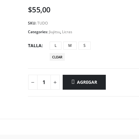
$
55,00
SKU:
TUDO
Categories:
Jiujitsu
,
Licras
TALLA
L
M
S
CLEAR
AGREGAR