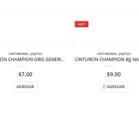
HOT
CINTURONES
,
JIUJITSU
CINTURONES
,
JIUJITSU
CINTURON CHAMPION GRIS GENERICO BJJ
CINTURON CHAMPION BJJ N
0
out of 5
0
out of 5
$
7,00
$
9,00
AGREGAR
AGREGAR