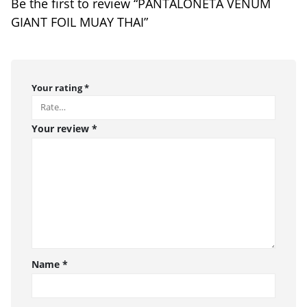
Be the first to review “PANTALONETA VENUM
GIANT FOIL MUAY THAI”
Your rating
*
Your review
*
Name
*