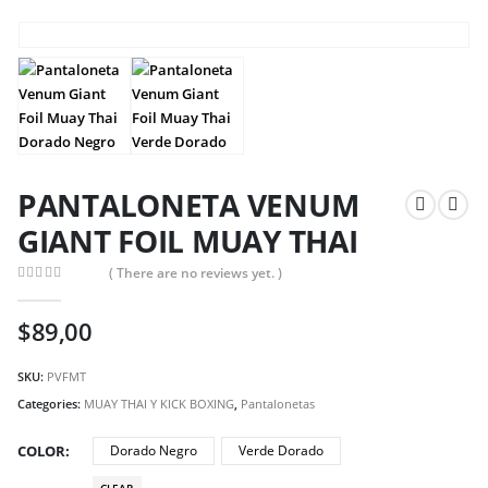
PANTALONETA VENUM
GIANT FOIL MUAY THAI
( There are no reviews yet. )
0
out of 5
$
89,00
SKU:
PVFMT
Categories:
MUAY THAI Y KICK BOXING
,
Pantalonetas
COLOR
Dorado Negro
Verde Dorado