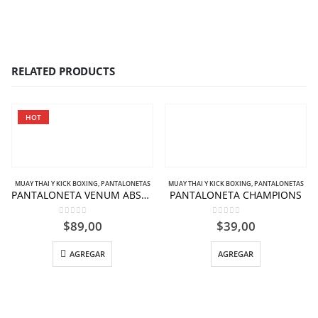
RELATED PRODUCTS
HOT
MUAY THAI Y KICK BOXING
,
PANTALONETAS
MUAY THAI Y KICK BOXING
,
PANTALONETAS
PANTALONETA VENUM ABSOLUTE MUAY THAI NEGRO DORADO – COPIA.
PANTALONETA CHAMPIONS
0
out of 5
0
out of 5
$
89,00
$
39,00
AGREGAR
AGREGAR