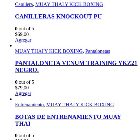
Canillera
,
MUAY THAI Y KICK BOXING
CANILLERAS KNOCKOUT PU
0
out of 5
$
69,00
Agregar
MUAY THAI Y KICK BOXING
,
Pantalonetas
PANTALONETA VENUM TRAINING YKZ21
NEGRO.
0
out of 5
$
79,00
Agregar
Entrenamiento
,
MUAY THAI Y KICK BOXING
BOTAS DE ENTRENAMIENTO MUAY
THAI
0
out of 5