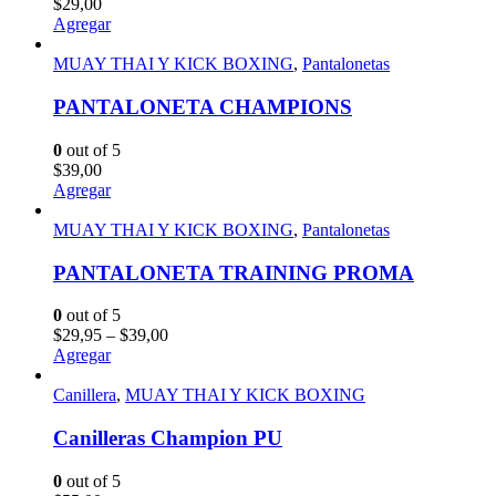
$
29,00
Agregar
MUAY THAI Y KICK BOXING
,
Pantalonetas
PANTALONETA CHAMPIONS
0
out of 5
$
39,00
Agregar
MUAY THAI Y KICK BOXING
,
Pantalonetas
PANTALONETA TRAINING PROMA
0
out of 5
$
29,95
–
$
39,00
Agregar
Canillera
,
MUAY THAI Y KICK BOXING
Canilleras Champion PU
0
out of 5