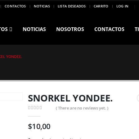
CONTACTOS
NOTICIAS
LISTA DESEADOS
CARRITO
LOG IN
TOS
NOTICIAS
NOSOTROS
CONTACTOS
T
EL YONDEE.
SNORKEL YONDEE.
( There are no reviews yet. )
0
out of 5
$
10,00