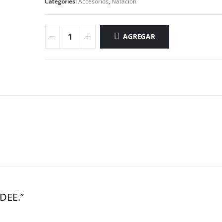
Categories:
Accesorios
,
Natacion
AGREGAR
DEE.”