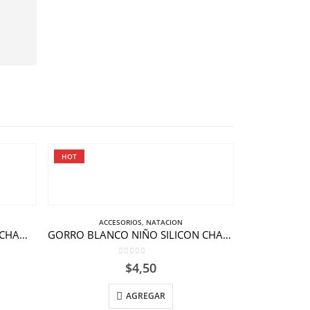
HOT
ACCESORIOS
,
NATACION
GORRO NEGRO NIÑO SILICON CHAMPION
GORRO BLANCO NIÑO SILICON CHAMPION
0
out of 5
$
4,50
AGREGAR