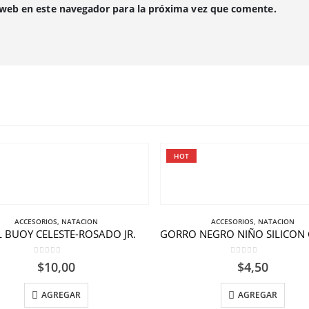
 web en este navegador para la próxima vez que comente.
HOT
ACCESORIOS
,
NATACION
ACCESORIOS
,
NATACION
 BUOY CELESTE-ROSADO JR.
0
out of 5
0
out of 5
$
10,00
$
4,50
AGREGAR
AGREGAR