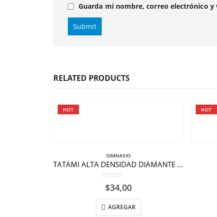
Guarda mi nombre, correo electrónico y
RELATED PRODUCTS
HOT
HOT
GIMNASIO
TATAMI ALTA DENSIDAD DIAMANTE GRUESO ROJO-AZUL.
0
out of 5
$
34,00
AGREGAR