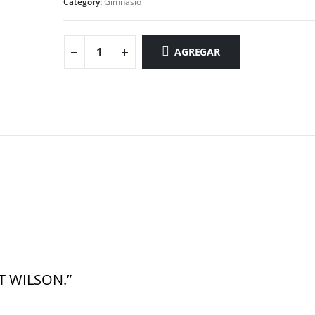
Category:
Gimnasio
AGREGAR
ET WILSON.”