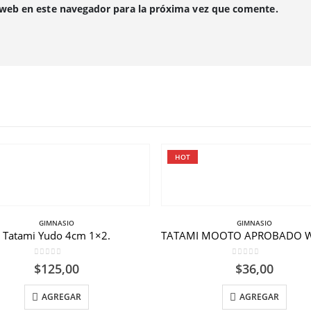
 web en este navegador para la próxima vez que comente.
HOT
GIMNASIO
GIMNASIO
Tatami Yudo 4cm 1×2.
0
out of 5
0
out of 5
$
125,00
$
36,00
AGREGAR
AGREGAR