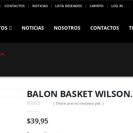
CONTACTOS
NOTICIAS
LISTA DESEADOS
CARRITO
LOG IN
TOS
NOTICIAS
NOSOTROS
CONTACTOS
T
ON.
BALON BASKET WILSON.
( There are no reviews yet. )
0
out of 5
$
39,95