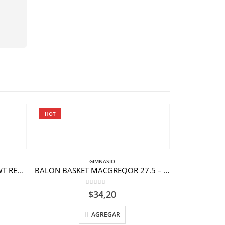
HOT
HOT
GIMNASIO
TATAMI MOOTO APROBADO WT REVERSIBLE ROJO-AZUL.
BALON BASKET MACGREQOR 27.5 – 28.5
0
out of 5
$
34,20
AGREGAR