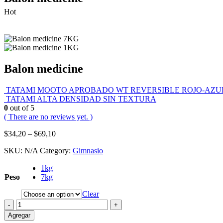
Hot
Balon medicine
TATAMI MOOTO APROBADO WT REVERSIBLE ROJO-AZU
TATAMI ALTA DENSIDAD SIN TEXTURA
0
out of 5
( There are no reviews yet. )
$
34,20
–
$
69,10
SKU:
N/A
Category:
Gimnasio
1kg
Peso
7kg
Clear
-
+
Agregar