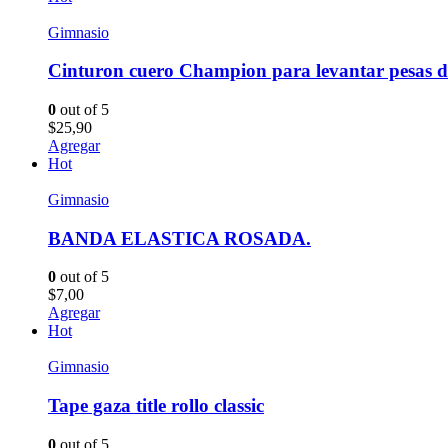
Gimnasio
Cinturon cuero Champion para levantar pesas d
0
out of 5
$
25,90
Agregar
Hot
Gimnasio
BANDA ELASTICA ROSADA.
0
out of 5
$
7,00
Agregar
Hot
Gimnasio
Tape gaza title rollo classic
0
out of 5