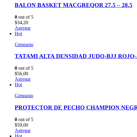
BALON BASKET MACGREQOR 27.5 – 28.5
0
out of 5
$
34,20
Agregar
Hot
Gimnasio
TATAMI ALTA DENSIDAD JUDO-BJJ ROJO-
0
out of 5
$
56,00
Agregar
Hot
Gimnasio
PROTECTOR DE PECHO CHAMPION NEGR
0
out of 5
$
59,00
Agregar
Hot