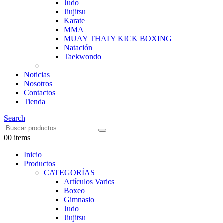
Judo
Jiujitsu
Karate
MMA
MUAY THAI Y KICK BOXING
Natación
Taekwondo
Noticias
Nosotros
Contactos
Tienda
Search
0
0 items
Inicio
Productos
CATEGORÍAS
Artículos Varios
Boxeo
Gimnasio
Judo
Jiujitsu