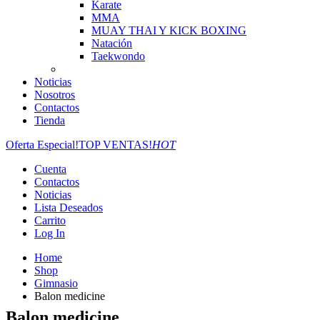
Karate
MMA
MUAY THAI Y KICK BOXING
Natación
Taekwondo
Noticias
Nosotros
Contactos
Tienda
Oferta Especial!
TOP VENTAS!
HOT
Cuenta
Contactos
Noticias
Lista Deseados
Carrito
Log In
Home
Shop
Gimnasio
Balon medicine
Balon medicine