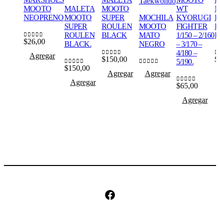
Taekwondo
MOOTO
MALETA
MOOTO
WT
NEOPRENO
MOOTO
SUPER
MOCHILA
KYORUGI
P
SUPER
ROULEN
MOOTO
FIGHTER
R
ROULEN
BLACK
MATO
1/150 – 2/160
R
$
26,00
0
out of 5
BLACK.
NEGRO
– 3/170 –
4/180 –
Agregar
$
150,00
$
0
out of 5
0
5/190.
$
150,00
0
out of 5
0
out of 5
Agregar
Agregar
Agregar
$
65,00
0
out of 5
Agregar
Facebook