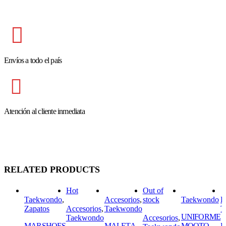
Envíos a todo el país
Atención al cliente inmediata
RELATED PRODUCTS
Hot
Out of
Taekwondo
,
Accesorios
,
stock
Taekwondo
P
Zapatos
Accesorios
,
Taekwondo
T
UNIFORME
Taekwondo
Accesorios
,
MARSHOES
MALETA
MOOTO
P