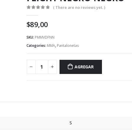
( There are no reviews yet. )
0
out of 5
$
89,00
SKU:
PMMVDFNN
Categories:
MMA
,
Pantalonetas
AGREGAR
S