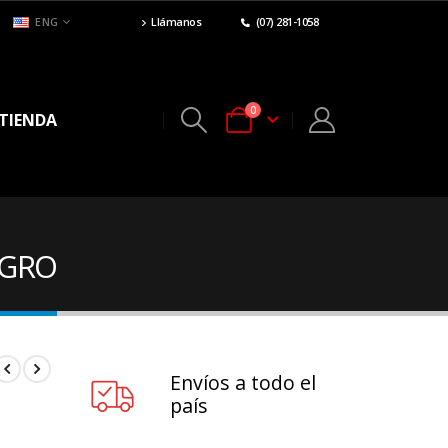
ENG
Llámanos
(07) 281-1058
0
TIENDA
EGRO
Envíos a todo el
país