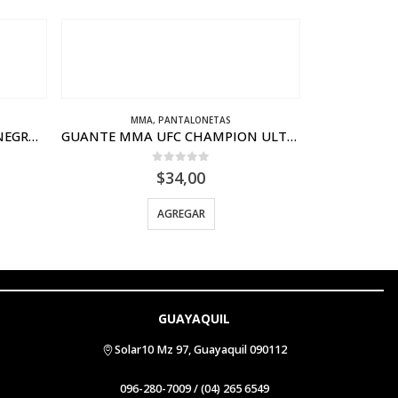
HOT
HOT
GUANTE MMA UFC CHAMPION ULTIMA GRAPPLING
GUANTES
,
MMA
GUANTES MMA VENUM LEGACY NEGRO BLANCO
0
out of 5
$
86,00
AGREGAR