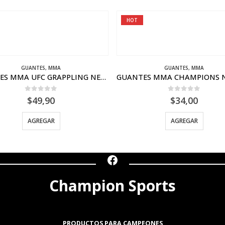
OT
GUANTES
,
MMA
MMA
,
PANTALONETAS
GUANTES MMA CHAMPIONS NEGRO GRIS
0
out of 5
0
out of 5
$
34,00
$
34,00
AGREGAR
AGREGAR
Facebook