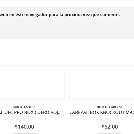
 web en este navegador para la próxima vez que comente.
BOXEO
,
CABEZAL
BOXEO
,
CABEZAL
CABEZAL UFC PRO BOX CUERO ROJO-NEGRO
0
out of 5
0
out of 5
$
140,00
$
62,00