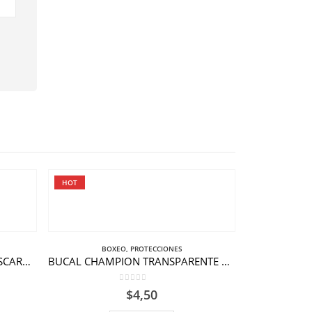
HOT
HOT
BOXEO
,
PROTECCIONES
CABEZAL BOX KNOCKOUT MÁSCARA REMOVIBLE
BUCAL CHAMPION TRANSPARENTE NIÑO
0
out of 5
$
4,50