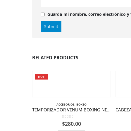
Guarda mi nombre, correo electrónico y
RELATED PRODUCTS
HOT
ACCESORIOS
,
BOXEO
TEMPORIZADOR VENUM BOXING NEGRO-AMARILLO NEON
0
out of 5
$
280,00