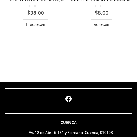
0
out of 5
0
out of 5
$
38,00
$
8,00
AGREGAR
AGREGAR
Facebook
CUENCA
Av. 12 de Abril 6-131 y Floreana, Cuenca, 010103