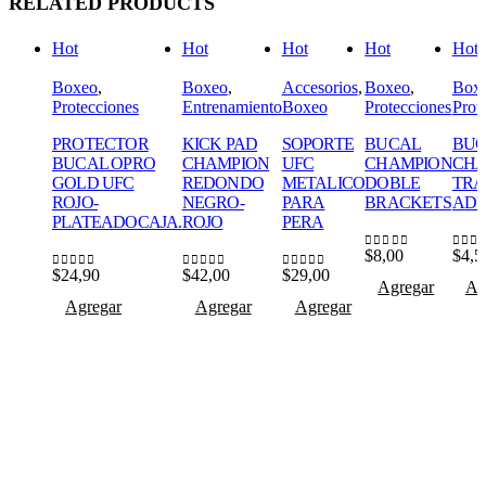
RELATED PRODUCTS
Hot
Hot
Hot
Hot
Hot
Boxeo
,
Boxeo
,
Accesorios
,
Boxeo
,
Box
Protecciones
Entrenamiento
Boxeo
Protecciones
Prot
PROTECTOR
KICK PAD
SOPORTE
BUCAL
BU
BUCAL OPRO
CHAMPION
UFC
CHAMPION
CHA
GOLD UFC
REDONDO
METALICO
DOBLE
TRA
ROJO-
NEGRO-
PARA
BRACKETS
ADU
PLATEADOCAJA.
ROJO
PERA
$
8,00
$
4,5
0
out of 5
0
out
$
24,90
$
42,00
$
29,00
0
out of 5
0
out of 5
0
out of 5
Agregar
Ag
Agregar
Agregar
Agregar