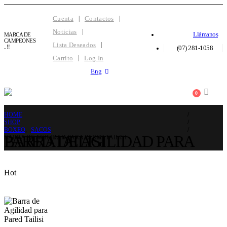
Cuenta
Contactos
Noticias
Llámanos
MARCA DE
CAMPEONES
Lista Deseados
..!!
(07) 281-1058
Carrito
Log In
Eng
0
HOME
SHOP
BOXEO
,
SACOS
BARRA DE AGILIDAD PARA PARED TAILISI
BARRA DE AGILIDAD PARA PARED TAILISI
Hot