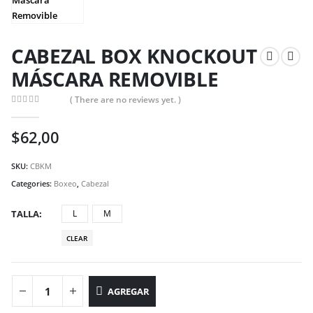
CABEZAL BOX KNOCKOUT
MÁSCARA REMOVIBLE
( There are no reviews yet. )
0
out of 5
$
62,00
SKU:
CBKM
Categories:
Boxeo
,
Cabezal
TALLA
L
M
CLEAR
AGREGAR