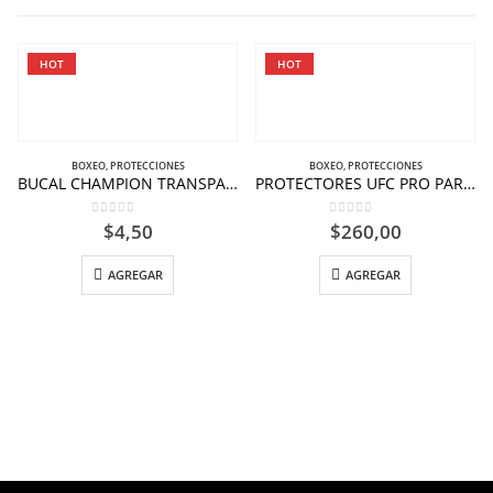
HOT
HOT
BOXEO
,
PROTECCIONES
BOXEO
,
PROTECCIONES
BUCAL CHAMPION TRANSPARENTE NIÑO
PROTECTORES UFC PRO PARA MUSLO COLOR NEGRO/ROJO.
0
out of 5
0
out of 5
$
4,50
$
260,00
AGREGAR
AGREGAR