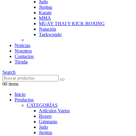
Judo
Jiujitsu
Karate
MMA
MUAY THAI Y KICK BOXING
Natación
Taekwondo
Noticias
Nosotros
Contactos
Tienda
Search
0
0 items
Inicio
Productos
CATEGORÍAS
Artículos Varios
Boxeo
Gimnasio
Judo
Jiujitsu