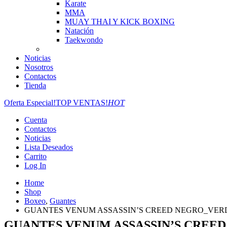
Karate
MMA
MUAY THAI Y KICK BOXING
Natación
Taekwondo
Noticias
Nosotros
Contactos
Tienda
Oferta Especial!
TOP VENTAS!
HOT
Cuenta
Contactos
Noticias
Lista Deseados
Carrito
Log In
Home
Shop
Boxeo
,
Guantes
GUANTES VENUM ASSASSIN’S CREED NEGRO_VER
GUANTES VENUM ASSASSIN’S CREE