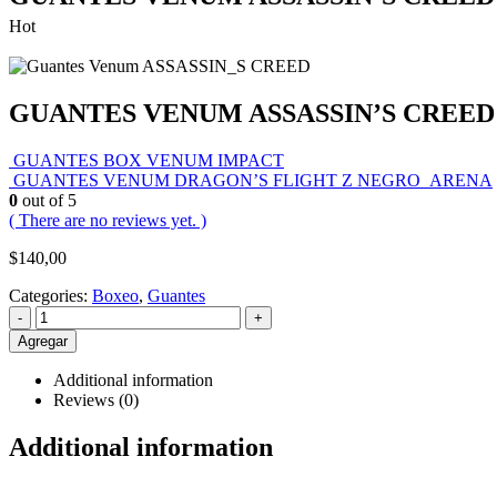
Hot
GUANTES VENUM ASSASSIN’S CREE
GUANTES BOX VENUM IMPACT
GUANTES VENUM DRAGON’S FLIGHT Z NEGRO_ARENA
0
out of 5
( There are no reviews yet. )
$
140,00
Categories:
Boxeo
,
Guantes
-
+
Agregar
Additional information
Reviews (0)
Additional information