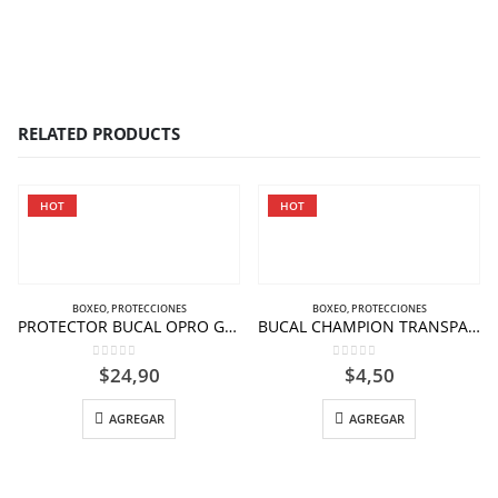
RELATED PRODUCTS
HOT
HOT
BOXEO
,
PROTECCIONES
BOXEO
,
PROTECCIONES
PROTECTOR BUCAL OPRO GOLD UFC ROJO-PLATEADOCAJA.
BUCAL CHAMPION TRANSPARENTE NIÑO
0
out of 5
0
out of 5
$
24,90
$
4,50
AGREGAR
AGREGAR